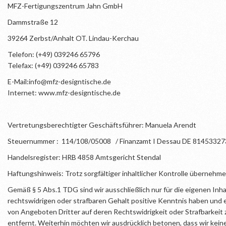
MFZ-Fertigungszentrum Jahn GmbH
Dammstraße 12
39264 Zerbst/Anhalt OT. Lindau-Kerchau
Telefon: (+49) 039246 65796
Telefax: (+49) 039246 65783
E-Mail:info@mfz-designtische.de
Internet: www.mfz-designtische.de
Vertretungsberechtigter Geschäftsführer: Manuela Arendt
Steuernummer : 114/108/05008 / Finanzamt I Dessau DE 81453327
Handelsregister: HRB 4858 Amtsgericht Stendal
Haftungshinweis: Trotz sorgfältiger inhaltlicher Kontrolle übernehmen
Gemäß § 5 Abs.1 TDG sind wir ausschließlich nur für die eigenen Inha
rechtswidrigen oder strafbaren Gehalt positive Kenntnis haben und es
von Angeboten Dritter auf deren Rechtswidrigkeit oder Strafbarkeit 
entfernt. Weiterhin möchten wir ausdrücklich betonen, dass wir keiner