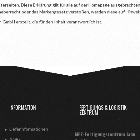
nterseiten. Diese Erklärung gilt für alle auf der Homepage ausgebrachten
heberrecht oder das Markengesetz verstoßen, werden diese auf Hinweis
mbH erstellt, die für den Inhalt verantwortlich ist.
INFORMATION
FERTIGUNGS & LOGISTIK-
ZENTRUM
Lieferinformationen
MFZ-Fertigungszentrum Jahn
AGBs